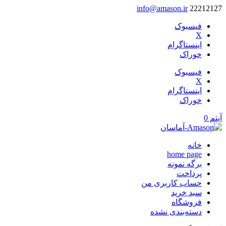
info@amason.ir
22212127
فیسبوک
X
اینستاگرام
خوراک
فیسبوک
X
اینستاگرام
خوراک
آیتم 0
خانه
home page
برگه نمونه
پرداخت
حساب کاربری من
سبد خرید
فروشگاه
دسته‌بندی نشده